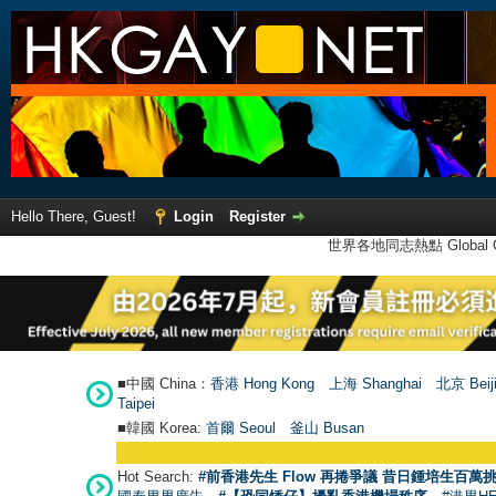
Hello There, Guest!
Login
Register
世界各地同志熱點 Global Ga
■中國 China：
香港 Hong Kong
上海 Shanghai
北京 Beij
Taipei
■韓國 Korea:
首爾 Seou
l
釜山 Busan
Hot Search:
#前香港先生 Flow 再捲爭議 昔日鍾培生百萬挑