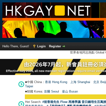
Hello There, Guest!
Login
Register
世界各地同志熱點 Global Ga
■中國 China：
香港 Hong Kong
上海 Shanghai
北京 Beij
Taipei
■韓國 Korea:
首爾 Seou
l
釜山 Busan
Hot Search:
#前香港先生 Flow 再捲爭議 昔日鍾培生百萬挑