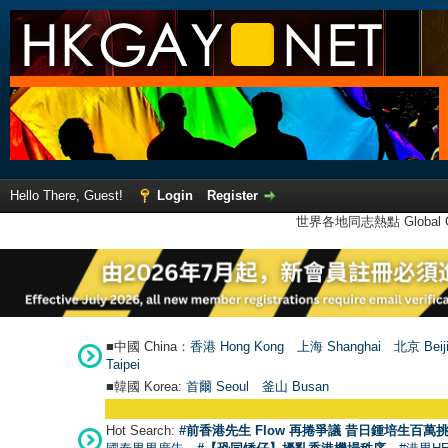
Hello There, Guest!
Login
Register
世界各地同志熱點 Global Ga
■中國 China：
香港 Hong Kong
上海 Shanghai
北京 Beij
Taipei
■韓國 Korea:
首爾 Seou
l
釜山 Busan
Hot Search:
#前香港先生 Flow 再捲爭議 昔日鍾培生百萬挑