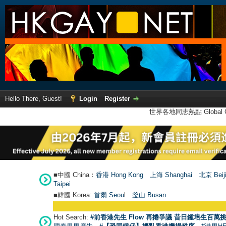
Hello There, Guest!
Login
Register
世界各地同志熱點 Global Ga
■中國 China：
香港 Hong Kong
上海 Shanghai
北京 Beij
Taipei
■韓國 Korea:
首爾 Seou
l
釜山 Busan
Hot Search:
#前香港先生 Flow 再捲爭議 昔日鍾培生百萬挑