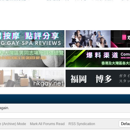
again.
te (Archive) Mode
Mark All Forums Read
RSS Syndication