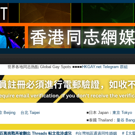
世界各地同志熱點 Global Gay Spots ■■■■
HKGAY.net Telegram 群組
 Beijing
台北 Taipei
■日本 Japan：
東京 Tokyo
■泰國 Thailand：
曼谷 Bang
百萬挑戰再被翻出 Threads 帖文批涉虐兒
#台灣地區通過同性婚姻
#【大