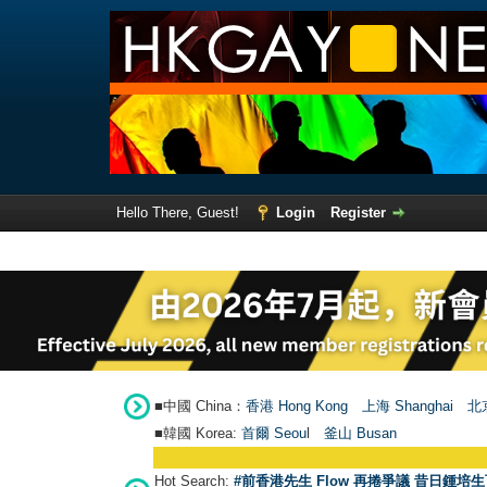
Hello There, Guest!
Login
Register
■中國 China：
香港 Hong Kong
上海 Shanghai
北京
■韓國 Korea:
首爾 Seou
l
釜山 Busan
Hot Search:
#前香港先生 Flow 再捲爭議 昔日鍾培生