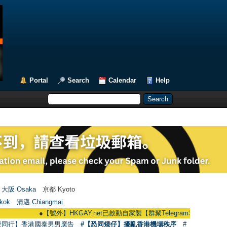
Portal
Search
Calendar
Help
大阪 Osaka
京都 Kyoto
kok
清邁 Chiangmai
●
【號外】HKGAY.net已啟動自家製【群聚Telegram群組】 HKGAY.net has a
愛同行】香港國泰男男廣告
#【恐同矮仔】擾亂香港機場秩序
#