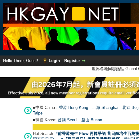
Hello There, Guest!
Login
Register
世界各地同志熱點 Global Ga
■中國 China：
香港 Hong Kong
上海 Shanghai
北京 Beij
Taipei
■韓國 Korea:
首爾 Seou
l
釜山 Busan
Hot Search:
#前香港先生 Flow 再捲爭議 昔日鍾培生百萬挑