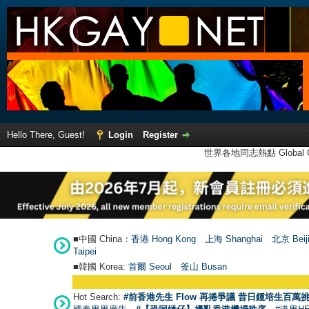
Hello There, Guest!
Login
Register
世界各地同志熱點 Global Ga
■中國 China：
香港 Hong Kong
上海 Shanghai
北京 Beij
Taipei
■韓國 Korea:
首爾 Seou
l
釜山 Busan
Hot Search:
#前香港先生 Flow 再捲爭議 昔日鍾培生百萬挑