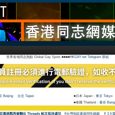
世界各地同志熱點 Global Gay Spots ■■■■
HKGAY.net Telegram 群組
 Beijing
台北 Taipei
■日本 Japan：
東京 Tokyo
■泰國 Thailand：
曼谷 Bang
百萬挑戰再被翻出 Threads 帖文批涉虐兒
#台灣地區通過同性婚姻
#【大