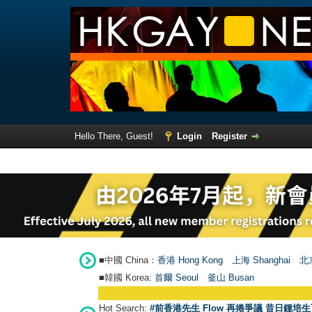
Hello There, Guest!
Login
Register
■中國 China：
香港 Hong Kong
上海 Shanghai
北京
■韓國 Korea:
首爾 Seou
l
釜山 Busan
Hot Search:
#前香港先生 Flow 再捲爭議 昔日鍾培生