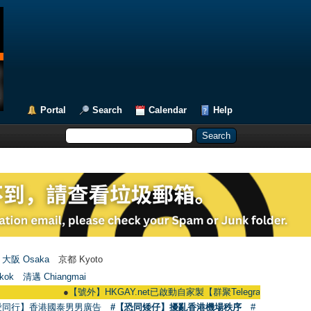
Portal
Search
Calendar
Help
大阪 Osaka
京都 Kyoto
kok
清邁 Chiangmai
●
【號外】HKGAY.net已啟動自家製【群聚Telegram群組】 HKGAY.net has
愛同行】香港國泰男男廣告
#【恐同矮仔】擾亂香港機場秩序
#