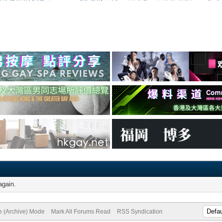
again.
te (Archive) Mode
Mark All Forums Read
RSS Syndication