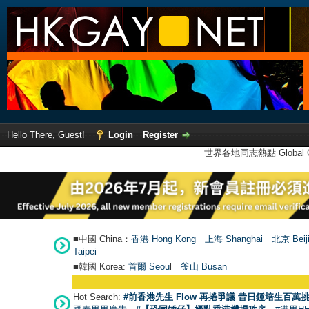
Hello There, Guest!
Login
Register
世界各地同志熱點 Global Ga
■中國 China：
香港 Hong Kong
上海 Shanghai
北京 Beij
Taipei
■韓國 Korea:
首爾 Seou
l
釜山 Busan
Hot Search:
#前香港先生 Flow 再捲爭議 昔日鍾培生百萬挑