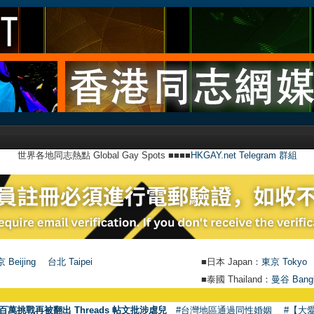
世界各地同志熱點 Global Gay Spots ■■■■
HKGAY.net Telegram 群組
 Beijing
台北 Taipei
■日本 Japan：
東京 Tokyo
■泰國 Thailand：
曼谷 Bang
百萬挑戰再被翻出 Threads 帖文批涉虐兒
#台灣地區通過同性婚姻
#【大