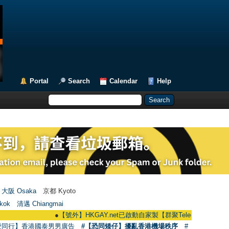
Portal
Search
Calendar
Help
大阪 Osaka
京都 Kyoto
kok
清邁 Chiangmai
●
【號外】HKGAY.net已啟動自家製【群聚Telegram群組】 HKGAY.net h
愛同行】香港國泰男男廣告
#【恐同矮仔】擾亂香港機場秩序
#