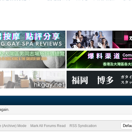
again.
te (Archive) Mode
Mark All Forums Read
RSS Syndication