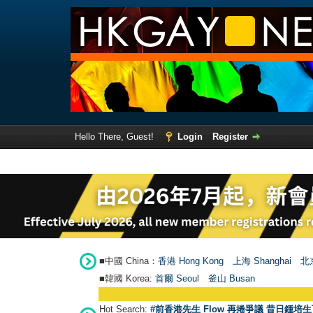
Hello There, Guest!
Login
Register
■中國 China：
香港 Hong Kong
上海 Shanghai
北京
■韓國 Korea:
首爾 Seou
l
釜山 Busan
Hot Search:
#前香港先生 Flow 再捲爭議 昔日鍾培生