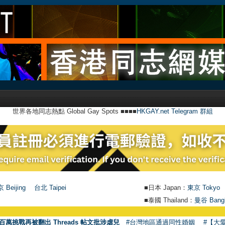
世界各地同志熱點 Global Gay Spots ■■■■
HKGAY.net Telegram 群組
 Beijing
台北 Taipei
■日本 Japan：
東京 Tokyo
■泰國 Thailand：
曼谷 Bang
百萬挑戰再被翻出 Threads 帖文批涉虐兒
#台灣地區通過同性婚姻
#【大