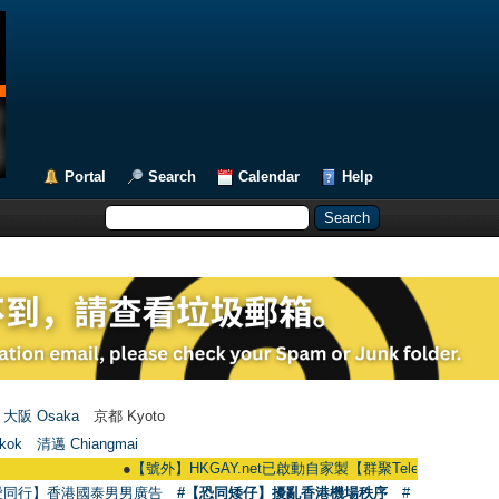
Portal
Search
Calendar
Help
大阪 Osaka
京都 Kyoto
kok
清邁 Chiangmai
●
【號外】HKGAY.net已啟動自家製【群聚Telegram群組】 HKGAY.net 
愛同行】香港國泰男男廣告
#【恐同矮仔】擾亂香港機場秩序
#