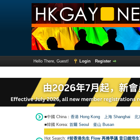
Hello There, Guest!
Login
Register
■中國 China：
香港 Hong Kong
上海 Shanghai
北京
■韓國 Korea:
首爾 Seou
l
釜山 Busan
Hot Search:
#前香港先生 Flow 再捲爭議 昔日鍾培生