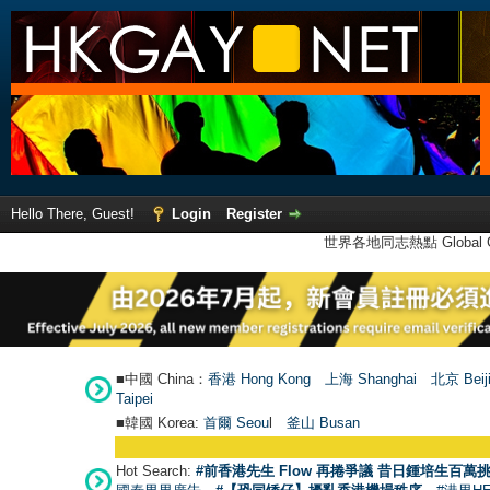
Hello There, Guest!
Login
Register
世界各地同志熱點 Global Ga
■中國 China：
香港 Hong Kong
上海 Shanghai
北京 Beij
Taipei
■韓國 Korea:
首爾 Seou
l
釜山 Busan
Hot Search:
#前香港先生 Flow 再捲爭議 昔日鍾培生百萬挑