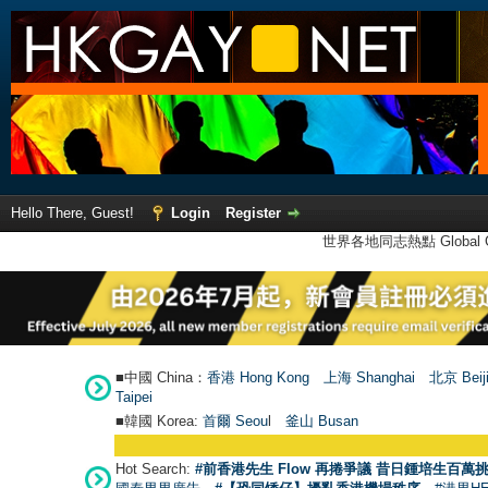
Hello There, Guest!
Login
Register
世界各地同志熱點 Global Ga
■中國 China：
香港 Hong Kong
上海 Shanghai
北京 Beij
Taipei
■韓國 Korea:
首爾 Seou
l
釜山 Busan
Hot Search:
#前香港先生 Flow 再捲爭議 昔日鍾培生百萬挑