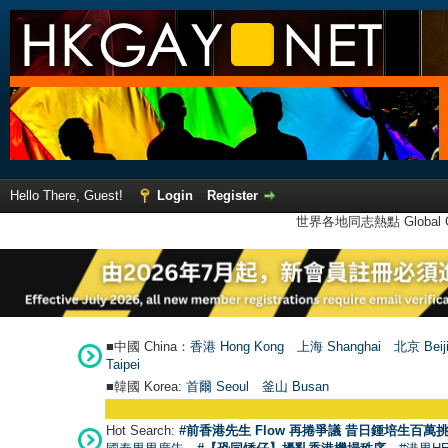
Hello There, Guest!
Login
Register
世界各地同志熱點 Global Ga
■中國 China：
香港 Hong Kong
上海 Shanghai
北京 Beij
Taipei
■韓國 Korea:
首爾 Seou
l
釜山 Busan
Hot Search:
#前香港先生 Flow 再捲爭議 昔日鍾培生百萬挑