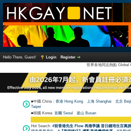
Hello There, Guest!
Login
Register
世界各地同志熱點 Global Ga
■中國 China：
香港 Hong Kong
上海 Shanghai
北京 Beij
Taipei
■韓國 Korea:
首爾 Seou
l
釜山 Busan
Hot Search:
#前香港先生 Flow 再捲爭議 昔日鍾培生百萬挑