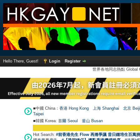
Hello There, Guest!
Login
Register
世界各地同志熱點 Global Ga
■中國 China：
香港 Hong Kong
上海 Shanghai
北京 Beij
Taipei
■韓國 Korea:
首爾 Seou
l
釜山 Busan
Hot Search:
#前香港先生 Flow 再捲爭議 昔日鍾培生百萬挑