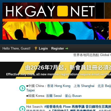
Hello There, Guest!
Login
Register
世界各地同志熱點 Global Ga
■中國 China：
香港 Hong Kong
上海 Shanghai
北京 Beij
Taipei
■韓國 Korea:
首爾 Seou
l
釜山 Busan
Hot Search:
#前香港先生 Flow 再捲爭議 昔日鍾培生百萬挑