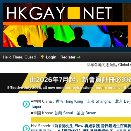
Hello There, Guest!
Login
Register
世界各地同志熱點 Global Ga
■中國 China：
香港 Hong Kong
上海 Shanghai
北京 Beij
Taipei
■韓國 Korea:
首爾 Seou
l
釜山 Busan
Hot Search:
#前香港先生 Flow 再捲爭議 昔日鍾培生百萬挑