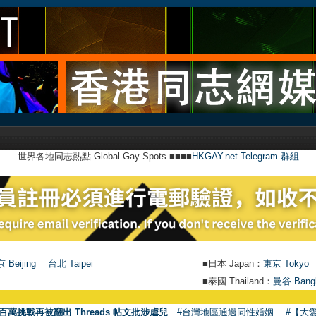
世界各地同志熱點 Global Gay Spots ■■■■
HKGAY.net Telegram 群組
 Beijing
台北 Taipei
■日本 Japan：
東京 Tokyo
■泰國 Thailand：
曼谷 Bang
百萬挑戰再被翻出 Threads 帖文批涉虐兒
#台灣地區通過同性婚姻
#【大