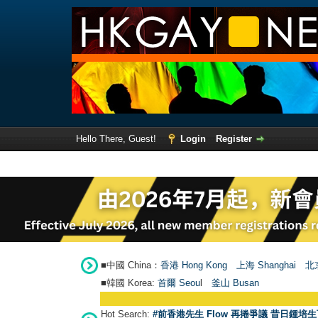
Hello There, Guest!
Login
Register
■中國 China：
香港 Hong Kong
上海 Shanghai
北京
■韓國 Korea:
首爾 Seou
l
釜山 Busan
Hot Search:
#前香港先生 Flow 再捲爭議 昔日鍾培生