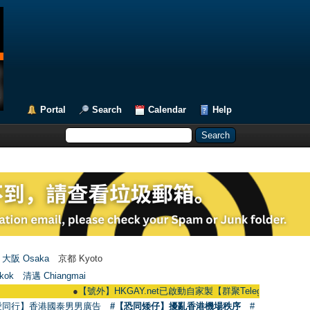
Portal
Search
Calendar
Help
大阪 Osaka
京都 Kyoto
kok
清邁 Chiangmai
●
【號外】HKGAY.net已啟動自家製【群聚Telegram群組】 HKGAY.net 
愛同行】香港國泰男男廣告
#【恐同矮仔】擾亂香港機場秩序
#