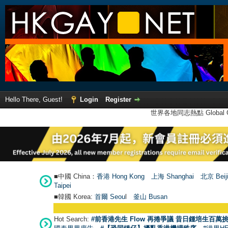
Hello There, Guest!
Login
Register
世界各地同志熱點 Global Ga
■中國 China：
香港 Hong Kong
上海 Shanghai
北京 Beij
Taipei
■韓國 Korea:
首爾 Seou
l
釜山 Busan
Hot Search:
#前香港先生 Flow 再捲爭議 昔日鍾培生百萬挑