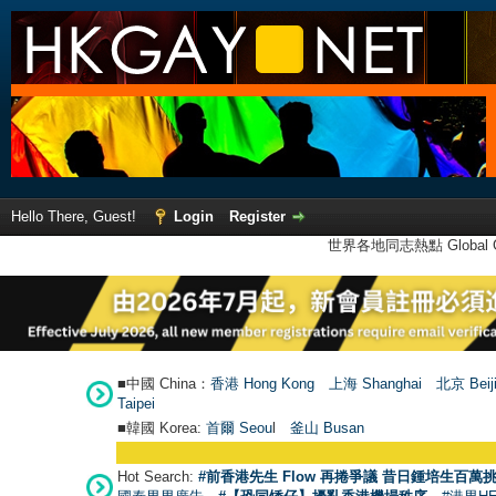
Hello There, Guest!
Login
Register
世界各地同志熱點 Global Ga
■中國 China：
香港 Hong Kong
上海 Shanghai
北京 Beij
Taipei
■韓國 Korea:
首爾 Seou
l
釜山 Busan
Hot Search:
#前香港先生 Flow 再捲爭議 昔日鍾培生百萬挑