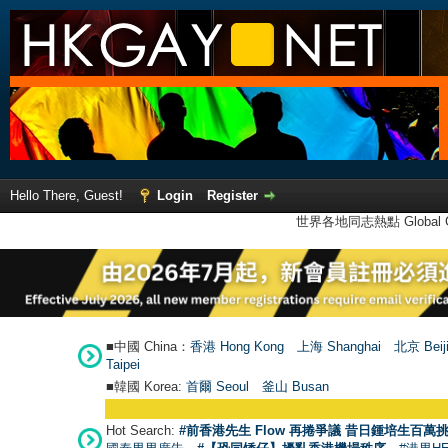
Hello There, Guest!
Login
Register
世界各地同志熱點 Global Ga
■中國 China：
香港 Hong Kong
上海 Shanghai
北京 Beij
Taipei
■韓國 Korea:
首爾 Seou
l
釜山 Busan
Hot Search:
#前香港先生 Flow 再捲爭議 昔日鍾培生百萬挑