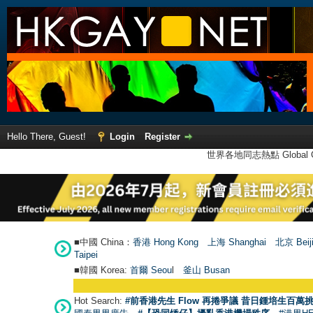
Hello There, Guest!
Login
Register
世界各地同志熱點 Global Ga
■中國 China：
香港 Hong Kong
上海 Shanghai
北京 Beij
Taipei
■韓國 Korea:
首爾 Seou
l
釜山 Busan
Hot Search:
#前香港先生 Flow 再捲爭議 昔日鍾培生百萬挑