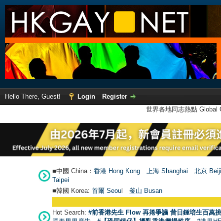
Hello There, Guest!
Login
Register
世界各地同志熱點 Global Ga
■中國 China：
香港 Hong Kong
上海 Shanghai
北京 Beij
Taipei
■韓國 Korea:
首爾 Seou
l
釜山 Busan
Hot Search:
#前香港先生 Flow 再捲爭議 昔日鍾培生百萬挑