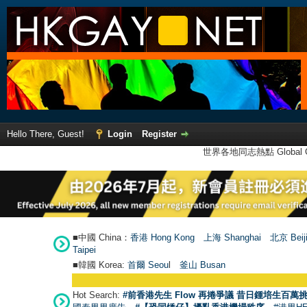
Hello There, Guest!
Login
Register
世界各地同志熱點 Global Ga
■中國 China：
香港 Hong Kong
上海 Shanghai
北京 Beij
Taipei
■韓國 Korea:
首爾 Seou
l
釜山 Busan
Hot Search:
#前香港先生 Flow 再捲爭議 昔日鍾培生百萬挑