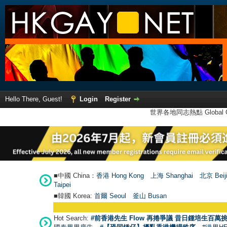
Hello There, Guest!
Login
Register
世界各地同志熱點 Global Ga
■中國 China：
香港 Hong Kong
上海 Shanghai
北京 Beij
Taipei
■韓國 Korea:
首爾 Seou
l
釜山 Busan
Hot Search:
#前香港先生 Flow 再捲爭議 昔日鍾培生百萬挑