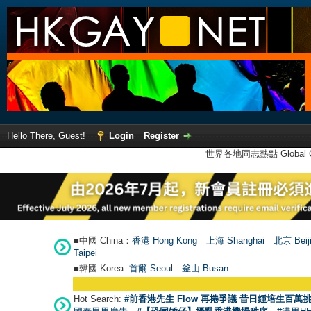
Hello There, Guest!
Login
Register
世界各地同志熱點 Global Ga
■中國 China：
香港 Hong Kong
上海 Shanghai
北京 Beij
Taipei
■韓國 Korea:
首爾 Seou
l
釜山 Busan
Hot Search:
#前香港先生 Flow 再捲爭議 昔日鍾培生百萬挑