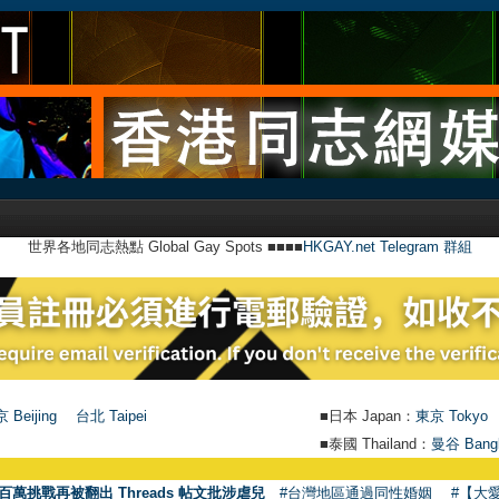
世界各地同志熱點 Global Gay Spots ■■■■
HKGAY.net Telegram 群組
 Beijing
台北 Taipei
■日本 Japan：
東京 Tokyo
■泰國 Thailand：
曼谷 Bang
百萬挑戰再被翻出 Threads 帖文批涉虐兒
#台灣地區通過同性婚姻
#【大