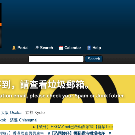
Portal
Search
Calendar
Help
大阪 Osaka
京都 Kyoto
kok
清邁 Chiangmai
●
【號外】HKGAY.net已啟動自家製【群聚Telegram群組】 HKGAY.net h
愛同行】香港國泰男男廣告
#【恐同矮仔】擾亂香港機場秩序
#