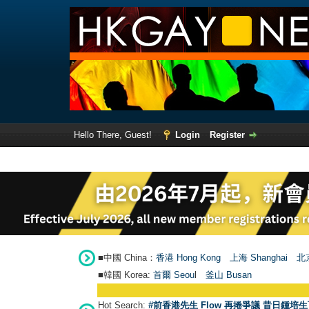
Hello There, Guest!
Login
Register
■中國 China：
香港 Hong Kong
上海 Shanghai
北京
■韓國 Korea:
首爾 Seou
l
釜山 Busan
Hot Search:
#前香港先生 Flow 再捲爭議 昔日鍾培生