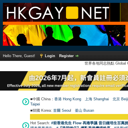
Hello There, Guest!
Login
Register
世界各地同志熱點 Global Ga
■中國 China：
香港 Hong Kong
上海 Shanghai
北京 Beij
Taipei
■韓國 Korea:
首爾 Seou
l
釜山 Busan
Hot Search:
#前香港先生 Flow 再捲爭議 昔日鍾培生百萬挑