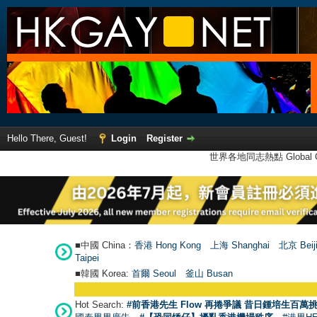
Hello There, Guest!
Login
Register
世界各地同志熱點 Global Ga
■中國 China：
香港 Hong Kong
上海 Shanghai
北京 Beij
Taipei
■韓國 Korea:
首爾 Seou
l
釜山 Busan
Hot Search:
#前香港先生 Flow 再捲爭議 昔日鍾培生百萬挑