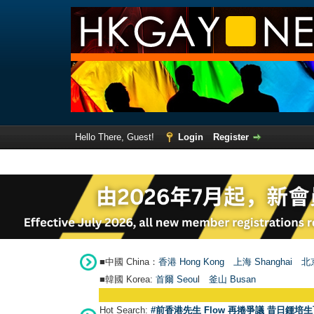
Hello There, Guest!
Login
Register
■中國 China：
香港 Hong Kong
上海 Shanghai
北京
■韓國 Korea:
首爾 Seou
l
釜山 Busan
Hot Search:
#前香港先生 Flow 再捲爭議 昔日鍾培生