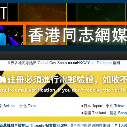
世界各地同志熱點 Global Gay Spots ■■■■
HKGAY.net Telegram 群組
 Beijing
台北 Taipei
■日本 Japan：
東京 Tokyo
■泰國 Thailand：
曼谷 Bang
百萬挑戰再被翻出 Threads 帖文批涉虐兒
#台灣地區通過同性婚姻
#【大