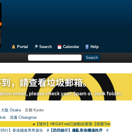
Portal
Search
Calendar
Help
大阪 Osaka
京都 Kyoto
kok
清邁 Chiangmai
●
【號外】HKGAY.net已啟動自家製【群聚Telegram群組】 HKGAY.net 
愛同行】香港國泰男男廣告
#【恐同矮仔】擾亂香港機場秩序
#