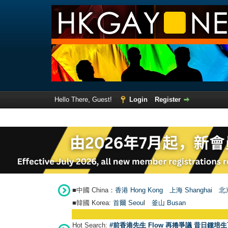
Hello There, Guest!
Login
Register
■中國 China：
香港 Hong Kong
上海 Shanghai
北京
■韓國 Korea:
首爾 Seou
l
釜山 Busan
Hot Search:
#前香港先生 Flow 再捲爭議 昔日鍾培生