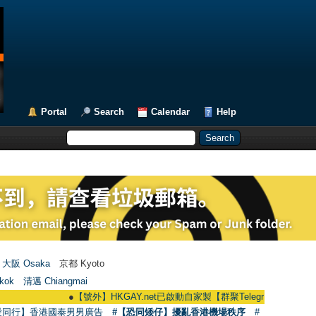
Portal
Search
Calendar
Help
大阪 Osaka
京都 Kyoto
kok
清邁 Chiangmai
●
【號外】HKGAY.net已啟動自家製【群聚Telegram群組】 HKGAY.net ha
愛同行】香港國泰男男廣告
#【恐同矮仔】擾亂香港機場秩序
#