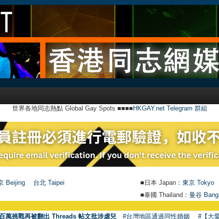
世界各地同志熱點 Global Gay Spots ■■■■
HKGAY.net Telegram 群組
 Beijing
台北 Taipei
■日本 Japan：
東京 Tokyo
■泰國 Thailand：
曼谷 Bang
百萬挑戰再被翻出 Threads 帖文批涉虐兒
#台灣地區通過同性婚姻
#【大