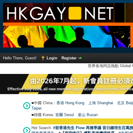
Hello There, Guest!
Login
Register
世界各地同志熱點 Global Ga
■中國 China：
香港 Hong Kong
上海 Shanghai
北京 Beij
Taipei
■韓國 Korea:
首爾 Seou
l
釜山 Busan
Hot Search:
#前香港先生 Flow 再捲爭議 昔日鍾培生百萬挑