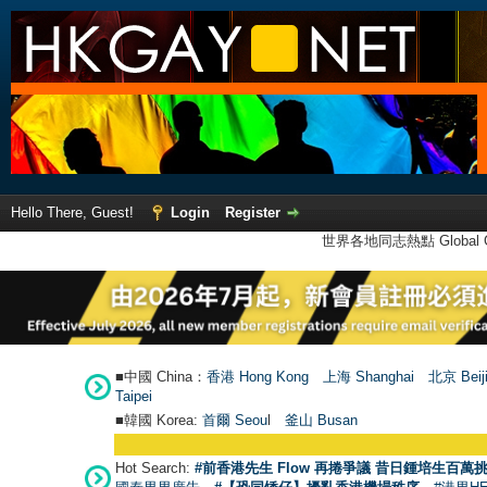
Hello There, Guest!
Login
Register
世界各地同志熱點 Global Ga
■中國 China：
香港 Hong Kong
上海 Shanghai
北京 Beij
Taipei
■韓國 Korea:
首爾 Seou
l
釜山 Busan
Hot Search:
#前香港先生 Flow 再捲爭議 昔日鍾培生百萬挑