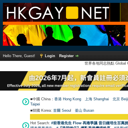
Hello There, Guest!
Login
Register
世界各地同志熱點 Global Ga
■中國 China：
香港 Hong Kong
上海 Shanghai
北京 Beij
Taipei
■韓國 Korea:
首爾 Seou
l
釜山 Busan
Hot Search:
#前香港先生 Flow 再捲爭議 昔日鍾培生百萬挑