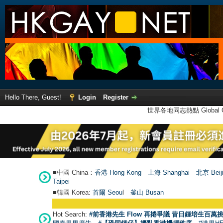
Hello There, Guest!
Login
Register
世界各地同志熱點 Global Ga
■中國 China：
香港 Hong Kong
上海 Shanghai
北京 Beij
Taipei
■韓國 Korea:
首爾 Seou
l
釜山 Busan
Hot Search:
#前香港先生 Flow 再捲爭議 昔日鍾培生百萬挑