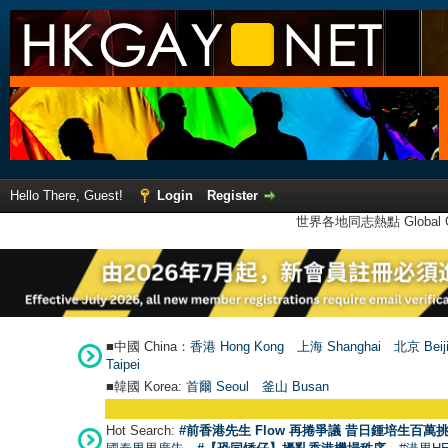
Hello There, Guest!
Login
Register
世界各地同志熱點 Global Ga
■中國 China：
香港 Hong Kong
上海 Shanghai
北京 Beij
Taipei
■韓國 Korea:
首爾 Seou
l
釜山 Busan
Hot Search:
#前香港先生 Flow 再捲爭議 昔日鍾培生百萬挑