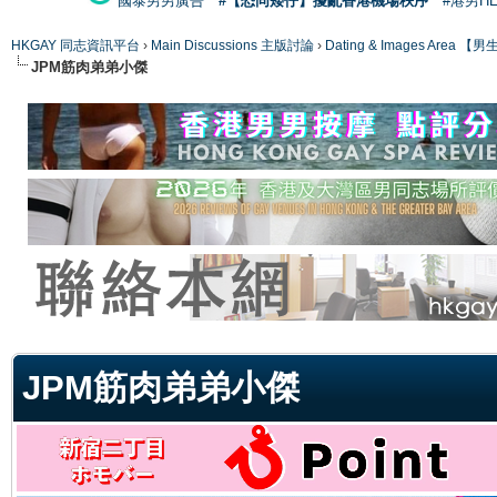
國泰男男廣告
#【恐同矮仔】擾亂香港機場秩序
#港男H
HKGAY 同志資訊平台
›
Main Discussions 主版討論
›
Dating & Images Ar
JPM筋肉弟弟小傑
ge
JPM筋肉弟弟小傑