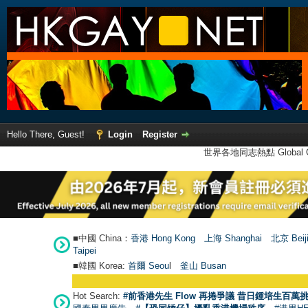
Hello There, Guest!
Login
Register
世界各地同志熱點 Global Ga
■中國 China：
香港 Hong Kong
上海 Shanghai
北京 Beij
Taipei
■韓國 Korea:
首爾 Seou
l
釜山 Busan
Hot Search:
#前香港先生 Flow 再捲爭議 昔日鍾培生百萬挑