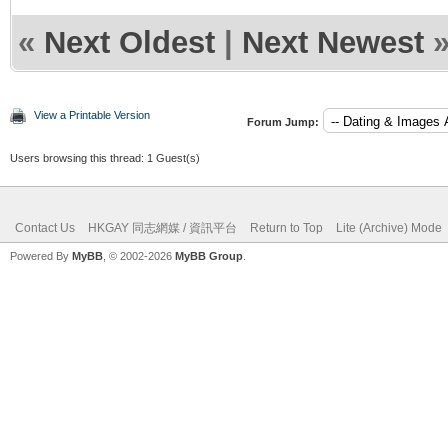
«
Next Oldest
|
Next Newest
View a Printable Version
Forum Jump:
Users browsing this thread: 1 Guest(s)
Contact Us
HKGAY 同志網媒 / 資訊平台
Return to Top
Lite (Archive) Mode
Powered By
MyBB
, © 2002-2026
MyBB Group
.