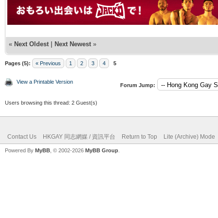
«
Next Oldest
|
Next Newest
»
Pages (5):
« Previous
1
2
3
4
5
View a Printable Version
Forum Jump:
Users browsing this thread: 2 Guest(s)
Contact Us
HKGAY 同志網媒 / 資訊平台
Return to Top
Lite (Archive) Mode
Powered By
MyBB
, © 2002-2026
MyBB Group
.