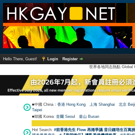
Hello There, Guest!
Login
Register
世界各地同志熱點 Global Ga
■中國 China：
香港 Hong Kong
上海 Shanghai
北京 Beij
Taipei
■韓國 Korea:
首爾 Seou
l
釜山 Busan
Hot Search:
#前香港先生 Flow 再捲爭議 昔日鍾培生百萬挑