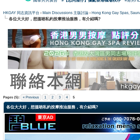
國泰男男廣告
#【恐同矮仔】擾亂香港機場秩序
#港男H
HKGAY 同志資訊平台
›
Main Discussions 主版討論
›
Hong Kong Gay Spas
各位大大好，想搵啲私約按摩推油服務，有介紹嗎?
ge
Pages (5):
« Previous
1
2
3
4
5
各位大大好，想搵啲私約按摩推油服務，有介紹嗎?