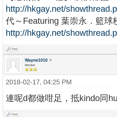
http://hkgay.net/showthread.
代～Featuring 葉崇永．籃
http://hkgay.net/showthread.
Find
Wayne1010
Member
2018-02-17, 04:25 PM
連呢d都做咁足，抵kindo同h
Find