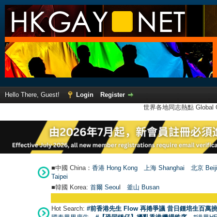
Hello There, Guest!
Login
Register
世界各地同志熱點 Global Ga
■中國 China：
香港 Hong Kong
上海 Shanghai
北京 Beij
Taipei
■韓國 Korea:
首爾 Seou
l
釜山 Busan
Hot Search:
#前香港先生 Flow 再捲爭議 昔日鍾培生百萬挑