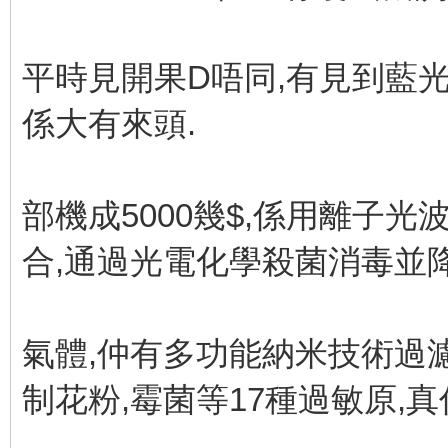
平時見開果D唔同,有見到藍光
係大有來頭.
部機成5000幾$,係用離子
合,通過光電化學殺菌消毒並降
氣體,仲有多功能納米技術過濾
制花粉,霉菌等17種過敏原,