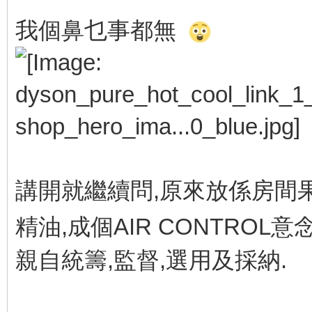
我個鼻乜事都無
講開就繼續問,原來放係房間果部
精油,成個AIR CONTROL
親自統籌,監督,選用及採納.