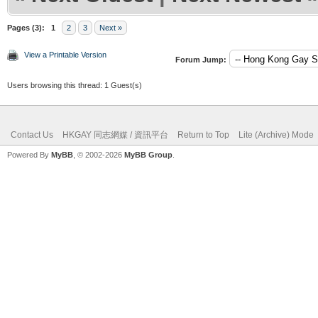
Pages (3):
1
2
3
Next »
View a Printable Version
Forum Jump:
Users browsing this thread: 1 Guest(s)
Contact Us
HKGAY 同志網媒 / 資訊平台
Return to Top
Lite (Archive) Mode
Powered By
MyBB
, © 2002-2026
MyBB Group
.