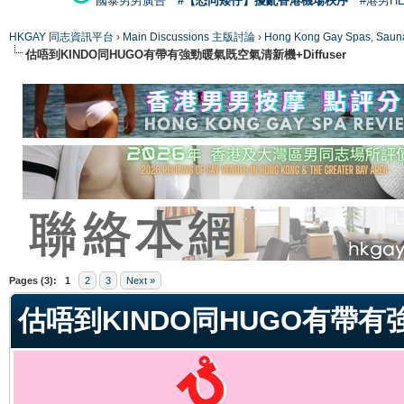
國泰男男廣告
#【恐同矮仔】擾亂香港機場秩序
#港男H
HKGAY 同志資訊平台
›
Main Discussions 主版討論
›
Hong Kong Gay Spas
估唔到KINDO同HUGO有帶有強勁暖氣既空氣清新機+Diffuser
ge
Pages (3):
1
2
3
Next »
估唔到KINDO同HUGO有帶有強