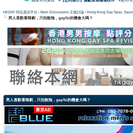
國泰男男廣告
#【恐同矮仔】擾亂香港機場秩序
#港男H
HKGAY 同志資訊平台
›
Main Discussions 主版討論
›
Hong Kong Gay Spas
男人喜歡看韓劇，只拍散拖，gay/bi的機會大嗎？
ge
男人喜歡看韓劇，只拍散拖，gay/bi的機會大嗎？