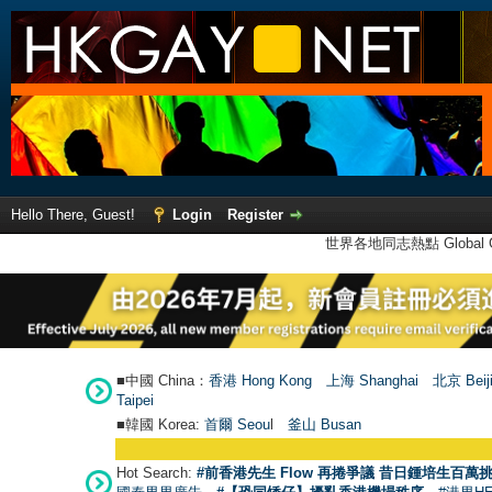
Hello There, Guest!
Login
Register
世界各地同志熱點 Global Ga
■中國 China：
香港 Hong Kong
上海 Shanghai
北京 Beij
Taipei
■韓國 Korea:
首爾 Seou
l
釜山 Busan
Hot Search:
#前香港先生 Flow 再捲爭議 昔日鍾培生百萬挑