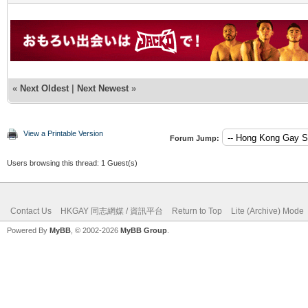
«
Next Oldest
|
Next Newest
»
View a Printable Version
Forum Jump:
Users browsing this thread: 1 Guest(s)
Contact Us
HKGAY 同志網媒 / 資訊平台
Return to Top
Lite (Archive) Mode
Powered By
MyBB
, © 2002-2026
MyBB Group
.