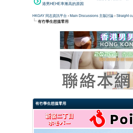
港男HEHE率漸高的原因
HKGAY 同志資訊平台
›
Main Discussions 主版討論
›
Straight
有冇學生想搵零用
0 Vote(s) - 0 Average
1
2
3
4
5
有冇學生想搵零用