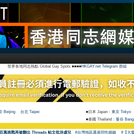
世界各地同志熱點 Global Gay Spots ■■■■
HKGAY.net Telegram 群組
 Beijing
台北 Taipei
■日本 Japan：
東京 Tokyo
■泰國 Thailand：
曼谷 Bang
●
【號
百萬挑戰再被翻出 Threads 帖文批涉虐兒
#台灣地區通過同性婚姻
#【大