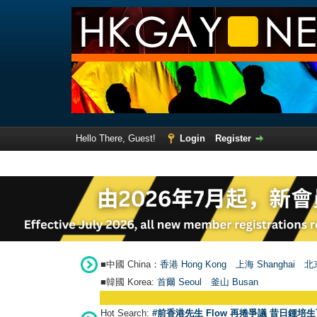
Hello There, Guest!
Login
Register
■中國 China：
香港 Hong Kong
上海 Shanghai
北京
■韓國 Korea:
首爾 Seou
l
釜山 Busan
Hot Search:
#前香港先生 Flow 再捲爭議 昔日鍾培生