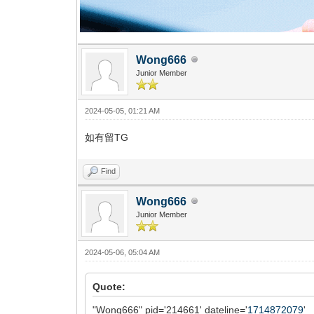
Wong666
Junior Member
2024-05-05, 01:21 AM
如有留TG
Find
Wong666
Junior Member
2024-05-06, 05:04 AM
Quote:
"Wong666" pid='214661' dateline='
1714872079
'