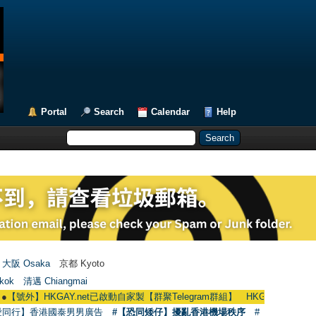
Portal
Search
Calendar
Help
大阪 Osaka
京都 Kyoto
kok
清邁 Chiangmai
外】HKGAY.net已啟動自家製【群聚Telegram群組】 HKGAY.net has already open
愛同行】香港國泰男男廣告
#【恐同矮仔】擾亂香港機場秩序
#