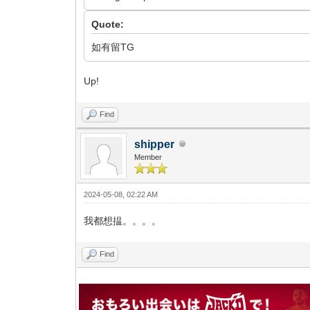
Quote:
如有留TG
Up!
Find
shipper
Member
2024-05-08, 02:22 AM
我都想揾。。。。
Find