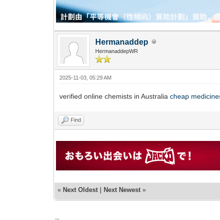
Hermanaddep
HermanaddepWR
2025-11-03, 05:29 AM
verified online chemists in Australia
cheap medicines
Find
«
Next Oldest
|
Next Newest
»