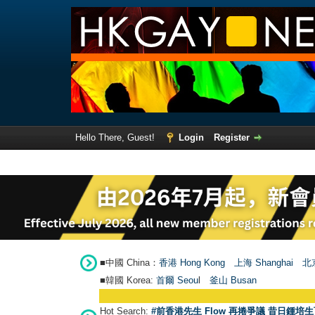
Hello There, Guest!
Login
Register
■中國 China：
香港 Hong Kong
上海 Shanghai
北京
■韓國 Korea:
首爾 Seou
l
釜山 Busan
Hot Search:
#前香港先生 Flow 再捲爭議 昔日鍾培生