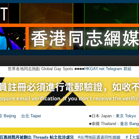
世界各地同志熱點 Global Gay Spots ■■■■
HKGAY.net Telegram 群組
 Beijing
台北 Taipei
■日本 Japan：
東京 Tokyo
■泰國 Thailand：
曼谷 Bang
●
【
百萬挑戰再被翻出 Threads 帖文批涉虐兒
#台灣地區通過同性婚姻
#【大