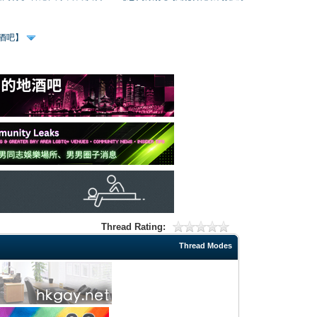
、酒吧】
Thread Rating:
Thread Modes