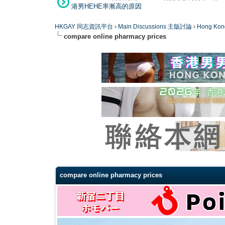
港男HEHE率漸高的原因
HKGAY 同志資訊平台
›
Main Discussions 主版討論
›
Hong K
compare online pharmacy prices
0 Vote(s) - 0 Average
1
2
3
4
5
compare online pharmacy prices