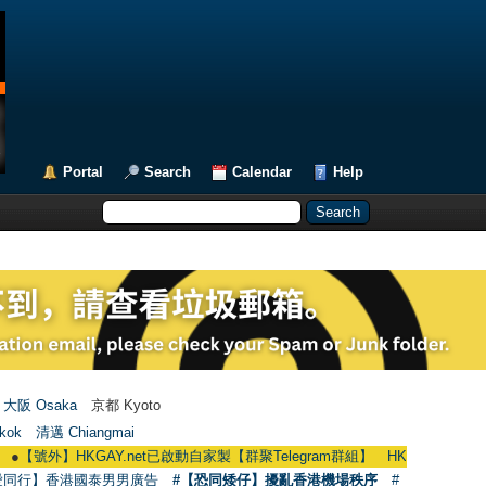
Portal
Search
Calendar
Help
大阪 Osaka
京都 Kyoto
kok
清邁 Chiangmai
號外】HKGAY.net已啟動自家製【群聚Telegram群組】 HKGAY.net has already op
愛同行】香港國泰男男廣告
#【恐同矮仔】擾亂香港機場秩序
#