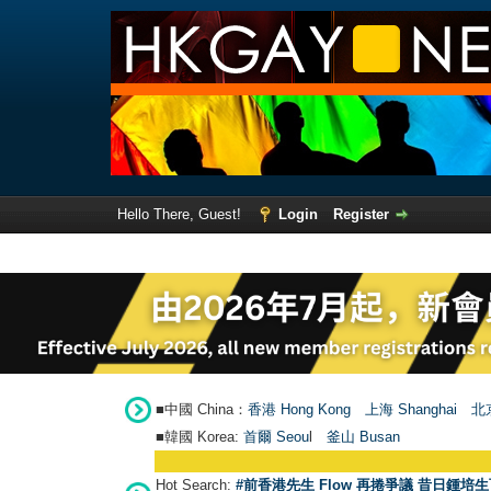
Hello There, Guest!
Login
Register
■中國 China：
香港 Hong Kong
上海 Shanghai
北京
■韓國 Korea:
首爾 Seou
l
釜山 Busan
Hot Search:
#前香港先生 Flow 再捲爭議 昔日鍾培生