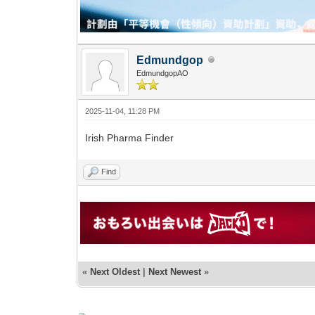
Edmundgop
EdmundgopAO
2025-11-04, 11:28 PM
Irish Pharma Finder
Find
«
Next Oldest
|
Next Newest
»