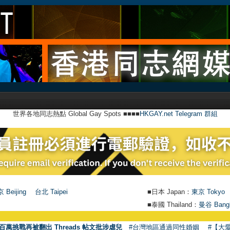
世界各地同志熱點 Global Gay Spots ■■■■
HKGAY.net Telegram 群組
 Beijing
台北 Taipei
■日本 Japan：
東京 Tokyo
■泰國 Thailand：
曼谷 Bang
百萬挑戰再被翻出 Threads 帖文批涉虐兒
#台灣地區通過同性婚姻
#【大