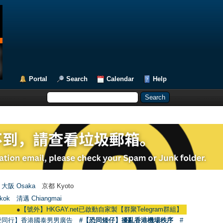
Portal
Search
Calendar
Help
大阪 Osaka
京都 Kyoto
kok
清邁 Chiangmai
●
【號外】HKGAY.net已啟動自家製【群聚Telegram群組】 HKGAY.net has already
愛同行】香港國泰男男廣告
#【恐同矮仔】擾亂香港機場秩序
#