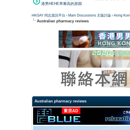
港男HEHE率漸高的原因
HKGAY 同志資訊平台
›
Main Discussions 主版討論
›
Hong K
Australian pharmacy reviews
0 Vote(s) - 0 Average
1
2
3
4
5
Australian pharmacy reviews