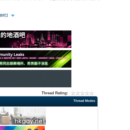
、酒吧】
Thread Rating:
Thread Modes