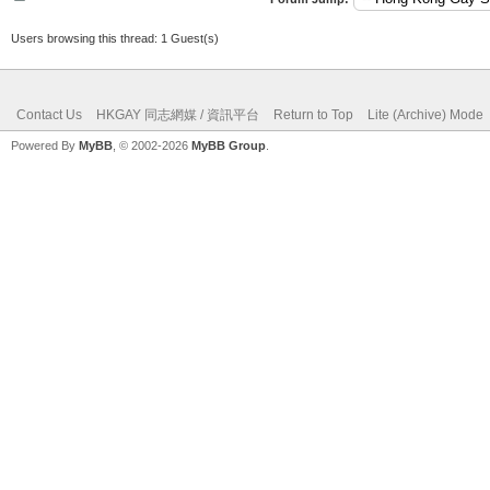
Users browsing this thread: 1 Guest(s)
Contact Us
HKGAY 同志網媒 / 資訊平台
Return to Top
Lite (Archive) Mode
Powered By
MyBB
, © 2002-2026
MyBB Group
.