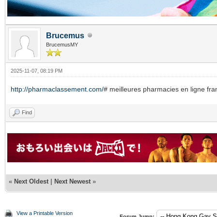
Brucemus
BrucemusMY
2025-11-07, 08:19 PM
http://pharmaclassement.com/
# meilleures pharmacies en ligne fra
Find
«
Next Oldest
|
Next Newest
»
View a Printable Version
Forum Jump: