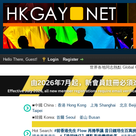
Hello There, Guest!
Login
Register
世界各地同志熱點 Global Ga
■中國 China：
香港 Hong Kong
上海 Shanghai
北京 Beij
Taipei
■韓國 Korea:
首爾 Seou
l
釜山 Busan
Hot Search:
#前香港先生 Flow 再捲爭議 昔日鍾培生百萬挑