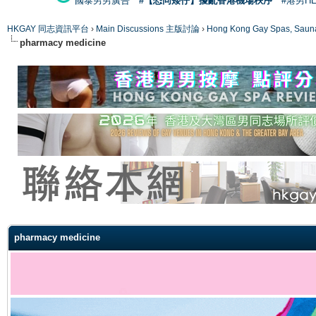
國泰男男廣告
#【恐同矮仔】擾亂香港機場秩序
#港男H
HKGAY 同志資訊平台
›
Main Discussions 主版討論
›
Hong Kong Gay Spas
pharmacy medicine
ge
pharmacy medicine