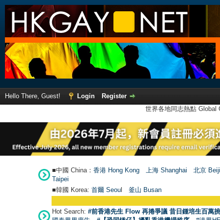
Hello There, Guest!
Login
Register
世界各地同志熱點 Global Ga
■中國 China：
香港 Hong Kong
上海 Shanghai
北京 Beij
Taipei
■韓國 Korea:
首爾 Seou
l
釜山 Busan
Hot Search:
#前香港先生 Flow 再捲爭議 昔日鍾培生百萬挑