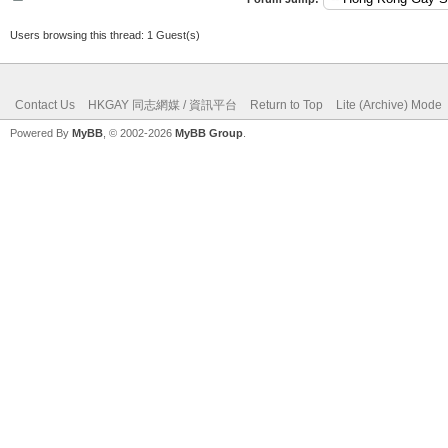
Users browsing this thread: 1 Guest(s)
Contact Us
HKGAY 同志網媒 / 資訊平台
Return to Top
Lite (Archive) Mode
Powered By
MyBB
, © 2002-2026
MyBB Group
.