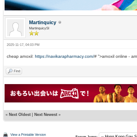
Martinquicy
MartinquicySI
2025-11-17, 04:03 PM
cheap amoxil:
https://navikarapharmacy.com/
# ">amoxil online - amo
Find
«
Next Oldest
|
Next Newest
»
View a Printable Version
Forum Jump: