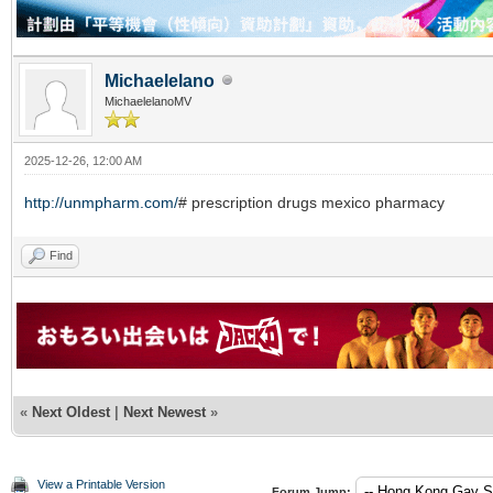
Michaelelano
MichaelelanoMV
2025-12-26, 12:00 AM
http://unmpharm.com/
# prescription drugs mexico pharmacy
Find
«
Next Oldest
|
Next Newest
»
View a Printable Version
Forum Jump: