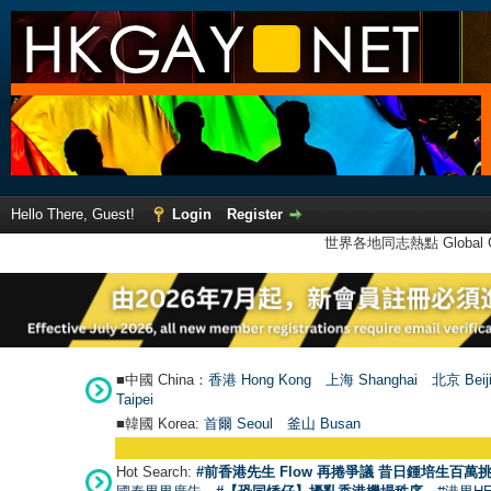
Hello There, Guest!
Login
Register
世界各地同志熱點 Global Ga
■中國 China：
香港 Hong Kong
上海 Shanghai
北京 Beij
Taipei
■韓國 Korea:
首爾 Seou
l
釜山 Busan
Hot Search:
#前香港先生 Flow 再捲爭議 昔日鍾培生百萬挑