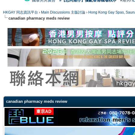
國泰男男廣告
#【恐同矮仔】擾亂香港機場秩序
#港男H
HKGAY 同志資訊平台
›
Main Discussions 主版討論
›
Hong Kong Gay Spas
canadian pharmacy meds review
ge
canadian pharmacy meds review