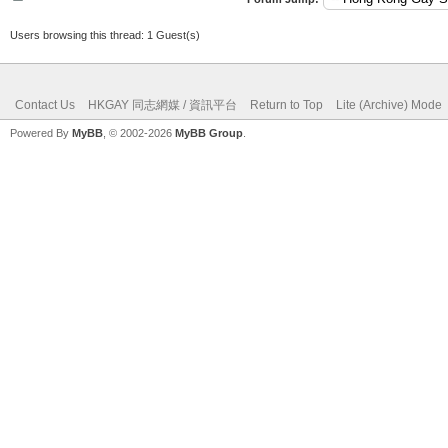
Users browsing this thread: 1 Guest(s)
Contact Us
HKGAY 同志網媒 / 資訊平台
Return to Top
Lite (Archive) Mode
Powered By
MyBB
, © 2002-2026
MyBB Group
.