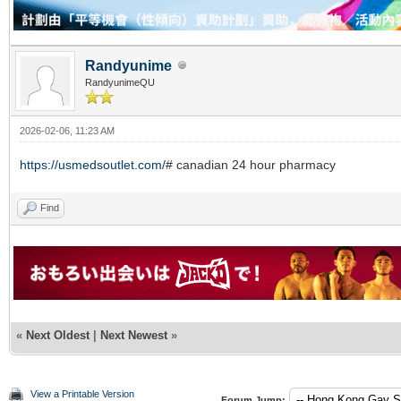
Randyunime
RandyunimeQU
2026-02-06, 11:23 AM
https://usmedsoutlet.com/
# canadian 24 hour pharmacy
Find
«
Next Oldest
|
Next Newest
»
View a Printable Version
Forum Jump: