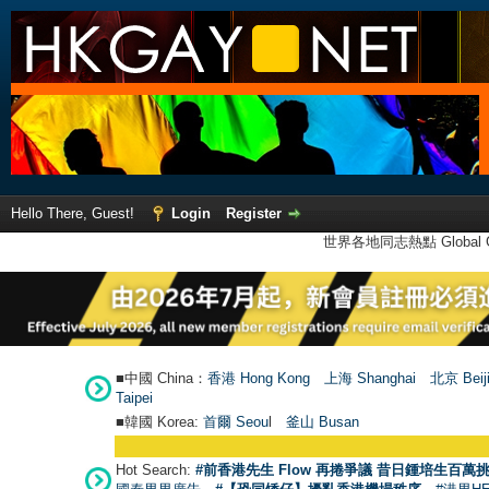
Hello There, Guest!
Login
Register
世界各地同志熱點 Global Ga
■中國 China：
香港 Hong Kong
上海 Shanghai
北京 Beij
Taipei
■韓國 Korea:
首爾 Seou
l
釜山 Busan
Hot Search:
#前香港先生 Flow 再捲爭議 昔日鍾培生百萬挑