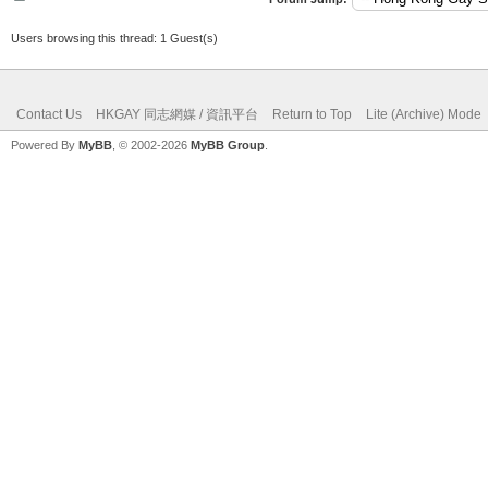
Users browsing this thread: 1 Guest(s)
Contact Us
HKGAY 同志網媒 / 資訊平台
Return to Top
Lite (Archive) Mode
Powered By
MyBB
, © 2002-2026
MyBB Group
.