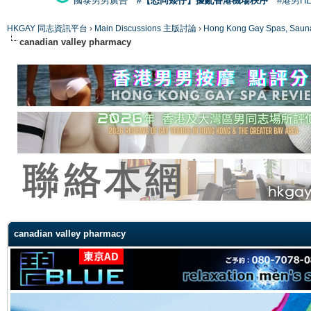
國泰男男廣告
#【恐同矮仔】擾亂香港機場秩序
#港男H
HKGAY 同志資訊平台
›
Main Discussions 主版討論
›
Hong Kong Gay Spas
canadian valley pharmacy
ge
canadian valley pharmacy