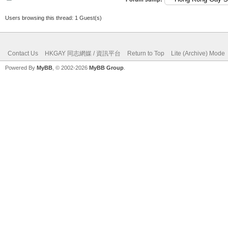
Users browsing this thread: 1 Guest(s)
Contact Us
HKGAY 同志網媒 / 資訊平台
Return to Top
Lite (Archive) Mode
Powered By
MyBB
, © 2002-2026
MyBB Group
.