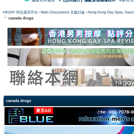
國泰男男廣告
#【恐同矮仔】擾亂香港機場秩序
#港男H
HKGAY 同志資訊平台
›
Main Discussions 主版討論
›
Hong Kong Gay Spas
canada drugs
ge
canada drugs