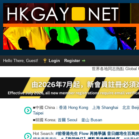
Hello There, Guest!
Login
Register
世界各地同志熱點 Global Ga
■中國 China：
香港 Hong Kong
上海 Shanghai
北京 Beij
Taipei
■韓國 Korea:
首爾 Seou
l
釜山 Busan
Hot Search:
#前香港先生 Flow 再捲爭議 昔日鍾培生百萬挑