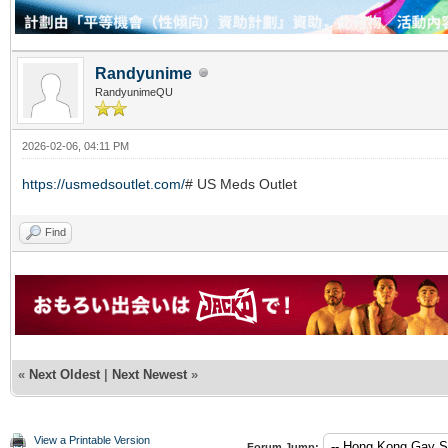
Randyunime
RandyunimeQU
2026-02-06, 04:11 PM
https://usmedsoutlet.com/
# US Meds Outlet
Find
«
Next Oldest
|
Next Newest
»
View a Printable Version
Forum Jump: