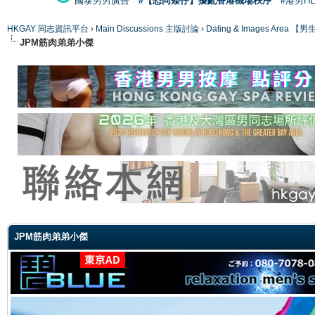
國泰男男廣告
#【恐同矮仔】擾亂香港機場秩序
#港男H
HKGAY 同志資訊平台
›
Main Discussions 主版討論
›
Dating & Images Ar
JPM筋肉弟弟小傑
ge
JPM筋肉弟弟小傑