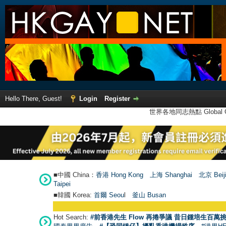
Hello There, Guest!
Login
Register
世界各地同志熱點 Global Ga
■中國 China：
香港 Hong Kong
上海 Shanghai
北京 Beij
Taipei
■韓國 Korea:
首爾 Seou
l
釜山 Busan
Hot Search:
#前香港先生 Flow 再捲爭議 昔日鍾培生百萬挑