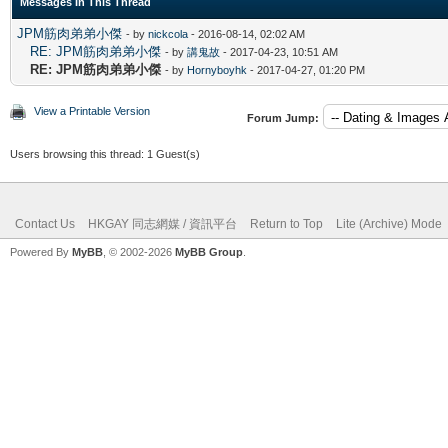
Messages In This Thread
JPM筋肉弟弟小傑
- by
nickcola
- 2016-08-14, 02:02 AM
RE: JPM筋肉弟弟小傑
- by
講鬼故
- 2017-04-23, 10:51 AM
RE: JPM筋肉弟弟小傑
- by
Hornyboyhk
- 2017-04-27, 01:20 PM
View a Printable Version
Forum Jump:
Users browsing this thread: 1 Guest(s)
Contact Us
HKGAY 同志網媒 / 資訊平台
Return to Top
Lite (Archive) Mode
Powered By
MyBB
, © 2002-2026
MyBB Group
.