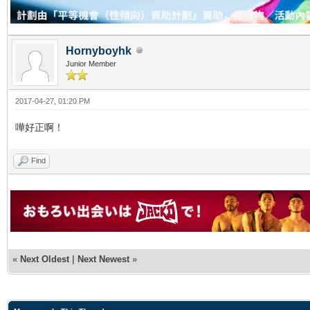
Hornyboyhk
Junior Member
2017-04-27, 01:20 PM
嘩好正啊！
Find
«
Next Oldest
|
Next Newest
»